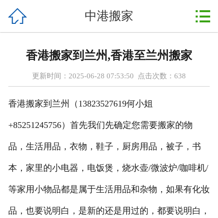



中港搬家
首页
中港搬家
香港搬家到兰州,香港至兰州搬家
深港搬家
更新时间：2025-06-28 07:53:50 点击次数：
638
新闻动态
香港搬家到兰州（13823527619何小姐
搬家现场
+85251245756）
首先我们先确定您需要搬家的物
搬家公司
品，生活用品，衣物，鞋子，厨房用品，被子，书
服务项目
本，家里的小电器，电饭煲，烧水壶/微波炉/咖啡机/
等家用小物品都是属于生活用品和杂物，如果有化妆
搬家流程
品，也要说明白，是新的还是用过的，都要说明白，
联系我们